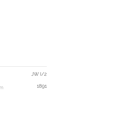
JW I/2
1891
em