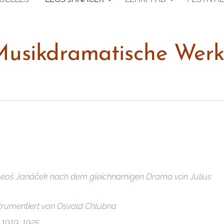
usikdramatische Wer
 Leoš Janáček nach dem gleichnamigen Drama von Julius
nstrumentiert von Osvald Chlubna
 1919, 1925