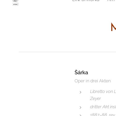
M
Šárka
Oper in drei Akten
Libretto von
Zeyer
dritter Akt i
1887–88, rev.