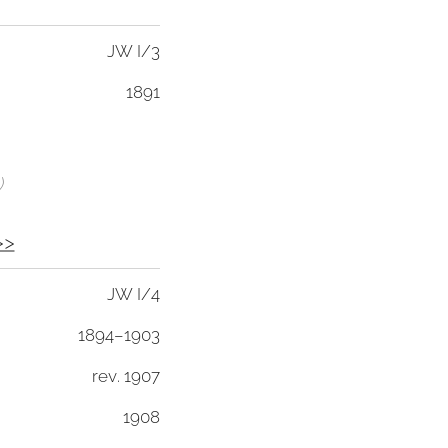
JW I/3
1891
)
>>
JW I/4
1894–1903
rev. 1907
1908