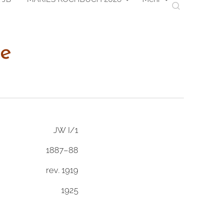
ke
JW I/1
1887–88
rev. 1919
1925