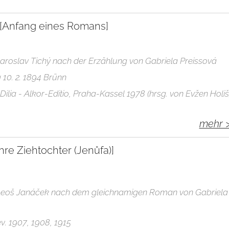
[Anfang eines Romans]
Jaroslav Tichý nach der Erzählung von Gabriela Preissová
10. 2. 1894 Brünn
ilia - Alkor-Editio, Praha-Kassel 1978 (hrsg. von Evžen Holiš
mehr 
hre Ziehtochter (Jenůfa)]
 Leoš Janáček nach dem gleichnamigen Roman von Gabriela
v. 1907, 1908, 1915