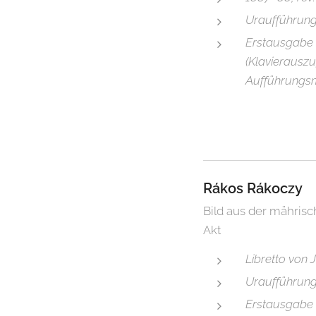
Uraufführung 
Erstausgabe U
(Klavierauszug
Aufführungsma
Rákos Rákoczy
Bild aus der mähris
Akt
Libretto von
Uraufführung 
Erstausgabe D