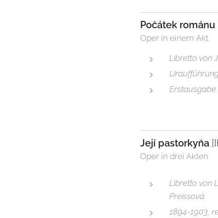
Počátek románu
Oper in einem Akt
Libretto von 
Uraufführung 
Erstausgabe D
Její pastorkyňa
[I
Oper in drei Akten
Libretto von
Preissová
1894-1903, re