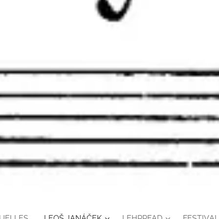
UELLES
LEOŠ JANÁČEK
LEHRPFAD
FESTIVAL