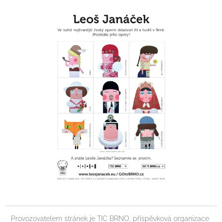
Provozovatelem stránek je TIC BRNO, příspěvková organizace