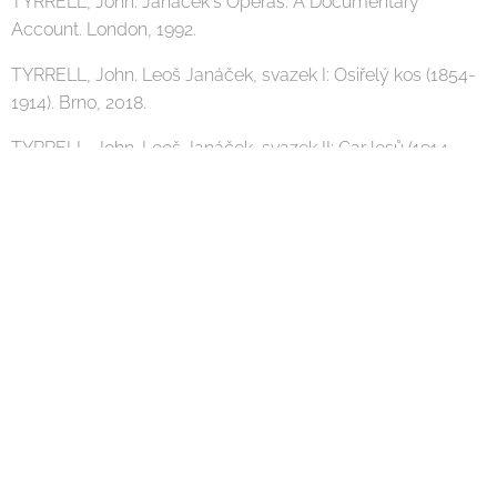
TYRRELL, John. Janáček's Operas. A Documentary
Account. London, 1992.
TYRRELL, John. Leoš Janáček, svazek I: Osiřelý kos (1854-
1914). Brno, 2018.
TYRRELL, John. Leoš Janáček, svazek II: Car lesů (1914-
1928). Brno, 2021.
VESELÝ, Adolf (ed.). Leoš Janáček. Pohled do života i díla.
Praha, 1924.
VOGEL, Jaroslav. Leoš Janáček. Leben und Werk. Kassel,
1958, česky Praha, 1963.
VYSLOUŽIL, Jiří (ed.). Leoš Janáček: O lidové písni a lidové
hudbě. Praha, 1955.
ZAHRÁDKA, Jiří a kolektiv (ed.).
Korespondence Leoše
Janáčka [online]
. Brno, 2016.