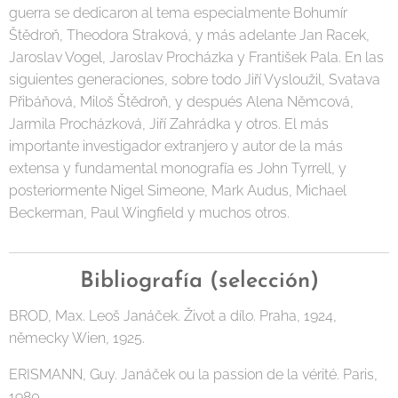
guerra se dedicaron al tema especialmente Bohumír
Štědroň, Theodora Straková, y más adelante Jan Racek,
Jaroslav Vogel, Jaroslav Procházka y František Pala. En las
siguientes generaciones, sobre todo Jiří Vysloužil, Svatava
Přibáňová, Miloš Štědroň, y después Alena Němcová,
Jarmila Procházková, Jiří Zahrádka y otros. El más
importante investigador extranjero y autor de la más
extensa y fundamental monografía es John Tyrrell, y
posteriormente Nigel Simeone, Mark Audus, Michael
Beckerman, Paul Wingfield y muchos otros.
Bibliografía (selección)
BROD, Max. Leoš Janáček. Život a dílo. Praha, 1924,
německy Wien, 1925.
ERISMANN, Guy. Janáček ou la passion de la vérité. Paris,
1980.