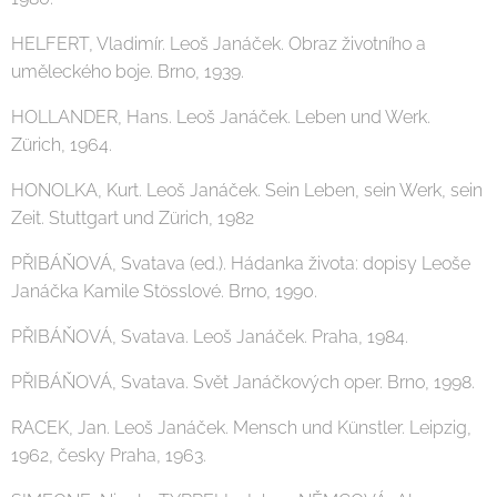
HELFERT, Vladimír. Leoš Janáček. Obraz životního a
uměleckého boje. Brno, 1939.
HOLLANDER, Hans. Leoš Janáček. Leben und Werk.
Zürich, 1964.
HONOLKA, Kurt. Leoš Janáček. Sein Leben, sein Werk, sein
Zeit. Stuttgart und Zürich, 1982
PŘIBÁŇOVÁ, Svatava (ed.). Hádanka života: dopisy Leoše
Janáčka Kamile Stösslové. Brno, 1990.
PŘIBÁŇOVÁ, Svatava. Leoš Janáček. Praha, 1984.
PŘIBÁŇOVÁ, Svatava. Svět Janáčkových oper. Brno, 1998.
RACEK, Jan. Leoš Janáček. Mensch und Künstler. Leipzig,
1962, česky Praha, 1963.