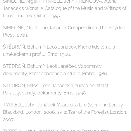
SIMEONE, Nigel - TYRRELL, John - NĚMCOVÁ, Alena.
Janáček's Works: A Catalogue of the Music and Writings of
Leoš Janáček. Oxford, 1997.
SIMEONE, Nigel. The Janáček Compendium. The Boydell
Press, 2019.
ŠTĚDROŇ, Bohumír. Leoš Janáček. K jeho lidskému a
uměleckému profilu. Brno, 1966.
ŠTĚDROŇ, Bohumír. Leoš Janáček. Vzpomínky,
dokumenty, korespondence a studie. Praha, 1986.
ŠTĚDROŇ, Miloš. Leoš Janáček a hudba 20. století.
Paralely, sondy, dokumenty. Brno, 1998.
TYRRELL, John. Janáček. Years of a Life (sv. 1: The Lonely
Blackbird, London, 2006, sv. 2: Tsar of the Forests). London,
2007.