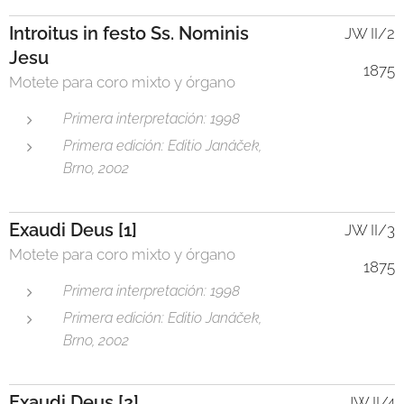
Introitus in festo Ss. Nominis
JW II/2
Jesu
1875
Motete para coro mixto y órgano
Primera interpretación: 1998
Primera edición: Editio Janáček,
Brno, 2002
Exaudi Deus [1]
JW II/3
Motete para coro mixto y órgano
1875
Primera interpretación: 1998
Primera edición: Editio Janáček,
Brno, 2002
Exaudi Deus [2]
JW II/4