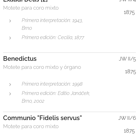
Motete para coro mixto
1875
Primera interpretación: 1943,
Brno
Primera edición: Cecilia, 1877
Benedictus
JW II/5
Motete para coro mixto y órgano
1875
Primera interpretación: 1998
Primera edición: Editio Janáček,
Brno, 2002
Communio "Fidelis servus"
JW II/6
Motete para coro mixto
1875