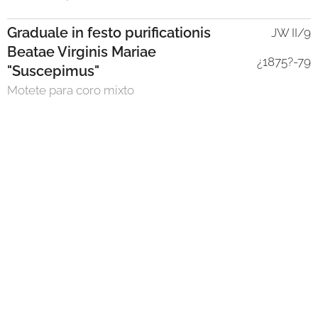
Graduale in festo purificationis
JW II/9
Beatae Virginis Mariae
¿1875?-79
"Suscepimus"
Motete para coro mixto
Primera interpretación: 1879
Primera edición: Editio
Supraphon, 1971
České církevní zpěvy z
JW II/10
Lehnerova mešního
1881
kancionálu
[Himnos checos del
himnario de Lehner para la
Misa de 1881]
Primera edición: K. Winkler, 1882,