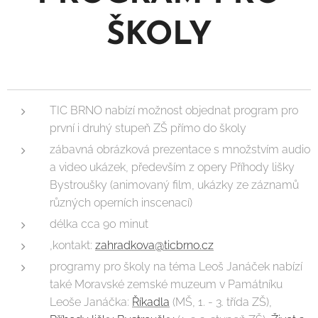
ŠKOLY
TIC BRNO nabízí možnost objednat program pro
první i druhý stupeň ZŠ přímo do školy
zábavná obrázková prezentace s množstvím audio
a video ukázek, především z opery Příhody lišky
Bystroušky (animovaný film, ukázky ze záznamů
různých operních inscenací)
délka cca 90 minut
,kontakt:
zahradkova@ticbrno.cz
programy pro školy na téma Leoš Janáček nabízí
také Moravské zemské muzeum v Památníku
Leoše Janáčka:
Říkadla
(MŠ, 1. - 3. třída ZŠ),