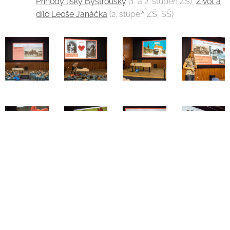
Příhody lišky Bystroušky
(1. a 2. stupeň ZŠ),
Život a
dílo Leoše Janáčka
(2. stupeň ZŠ, SŠ)
Statutární město Brno finančně podporuje TIC BRNO,
příspěvkovou organizaci
All rights reserved | všechna práva vyhrazena ©