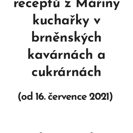
receptů z Mářiny
kuchařky v
brněnských
kavárnách a
cukrárnách
(od 16. července 2021)