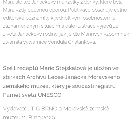
Máři, ale též Janáčkovy manželky Zdenky, které byla
Mářa vždy oddanou oporou. Publikace obsahuje četné
editorské poznámky k jednotlivým osobnostem a
zaznamenaným situacím a dále ilustrace výjevů ze
života Janáčkovy rodiny, jak je dle Mářiných vzpomínek
ztvárnila výtvarnice Vendula Chalánková.
Sešit receptů Marie Stejskalové je uložen ve
sbírkách Archivu Leoše Janáčka Moravského
zemského muzea, který je součástí registru
Paměť světa UNESCO.
Vydavatel: TIC BRNO a Moravské zemské
muzeum, Brno 2020