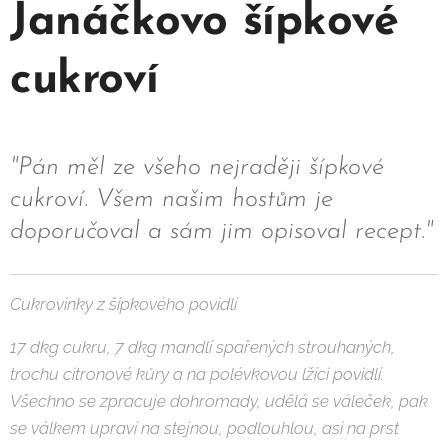
Janáčkovo šípkové
cukroví
"Pán měl ze všeho nejraději šípkové
cukroví. Všem našim hostům je
doporučoval a sám jim opisoval recept."
Cukrovinky z šípkového povidlí
17 dkg cukru, 7 dkg mandlí spařených strouhaných,
trochu citronové kůry a na polévkovou lžíci povidlí.
Všechno se zpracuje dohromady, udělá se váleček, pak
se válkem upraví na stejnou, podlouhlou, asi na prst