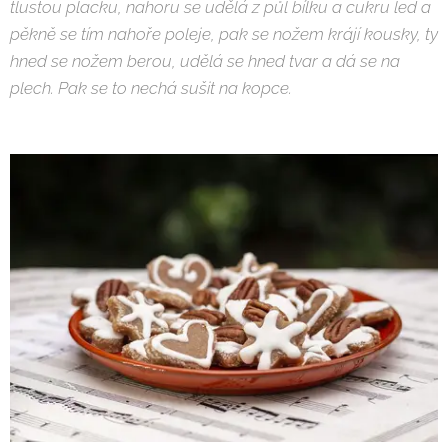
tlustou placku, nahoru se udělá z půl bílku a cukru led a
pěkně se tím nahoře poleje, pak se nožem krájí kousky, ty
hned se nožem berou, udělá se hned tvar a dá se na
plech. Pak se to nechá sušit na kopce.