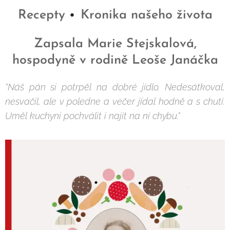
Recepty
Kronika našeho života
•
Zapsala Marie Stejskalová,
hospodyně v rodině Leoše Janáčka
"Náš pán si potrpěl na dobré jídlo. Nedesátkoval,
nesvačil, ale v poledne a večer jídal hodně a s chutí.
Uměl kuchyni pochválit i najít na ní chybu."