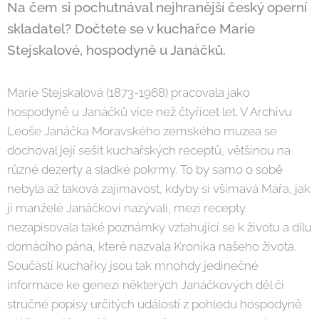
Na čem si pochutnával nejhranější český operní
skladatel? Dočtete se v kuchařce Marie
Stejskalové, hospodyně u Janáčků.
Marie Stejskalová (1873-1968) pracovala jako
hospodyně u Janáčků více než čtyřicet let. V Archivu
Leoše Janáčka Moravského zemského muzea se
dochoval její sešit kuchařských receptů, většinou na
různé dezerty a sladké pokrmy. To by samo o sobě
nebyla až taková zajímavost, kdyby si všímavá Mářa, jak
ji manželé Janáčkovi nazývali, mezi recepty
nezapisovala také poznámky vztahující se k životu a dílu
domácího pána, které nazvala Kronika našeho života.
Součástí kuchařky jsou tak mnohdy jedinečné
informace ke genezi některých Janáčkových děl či
stručné popisy určitých událostí z pohledu hospodyně