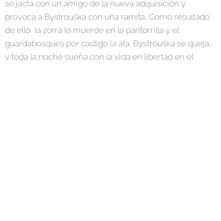
se jacta con un amigo de la nueva adquisición y
provoca a Bystrouška con una ramita. Como resultado
de ello, la zorra lo muerde en la pantorrilla y el
guardabosques por castigo la ata. Bystrouška se queja,
y toda la noche sueña con la vida en libertad en el
bosque. Por la mañana ingenia una nueva estrategia.
Los primeros en sufrirla son el gallo y las gallinas, que
se pavonean con su ejemplar diligencia. Bystrouška se
hace la muerta y les engaña fácilmente, lo que cuesta
la vida al gallo y también a una buena parte de su
comitiva. El furioso guardabosques se acerca a la zorra
con una porra, pero ésta parte la soga con los dientes y
desaparece en el bosque.
Acto II