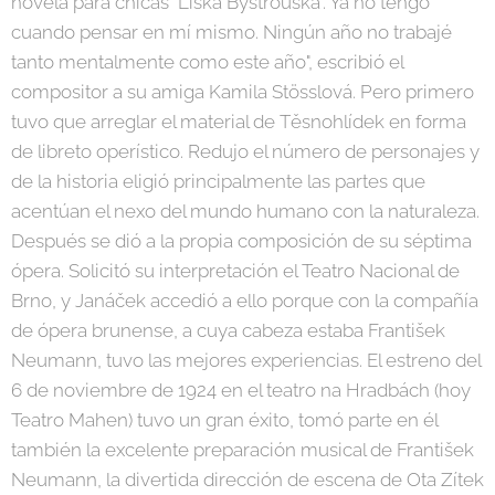
novela para chicas "Liška Bystrouška". Ya no tengo
cuando pensar en mí mismo. Ningún año no trabajé
tanto mentalmente como este año", escribió el
compositor a su amiga Kamila Stösslová. Pero primero
tuvo que arreglar el material de Těsnohlídek en forma
de libreto operístico. Redujo el número de personajes y
de la historia eligió principalmente las partes que
acentúan el nexo del mundo humano con la naturaleza.
Después se dió a la propia composición de su séptima
ópera. Solicitó su interpretación el Teatro Nacional de
Brno, y Janáček accedió a ello porque con la compañía
de ópera brunense, a cuya cabeza estaba František
Neumann, tuvo las mejores experiencias. El estreno del
6 de noviembre de 1924 en el teatro na Hradbách (hoy
Teatro Mahen) tuvo un gran éxito, tomó parte en él
también la excelente preparación musical de František
Neumann, la divertida dirección de escena de Ota Zítek