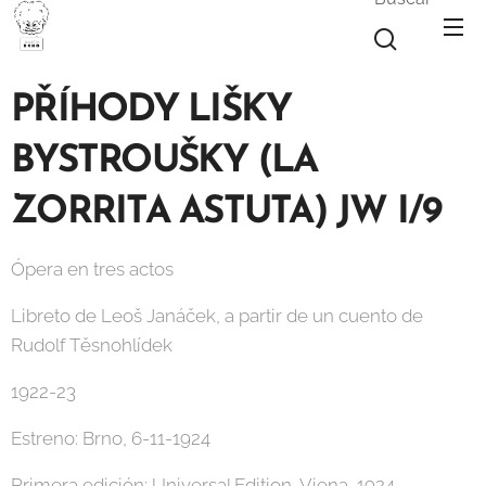
PŘÍHODY LIŠKY
BYSTROUŠKY (LA
ZORRITA ASTUTA) JW I/9
Ópera en tres actos
Libreto de Leoš Janáček, a partir de un cuento de
Rudolf Těsnohlídek
1922-23
Estreno: Brno, 6-11-1924
Primera edición: Universal Edition, Viena, 1924