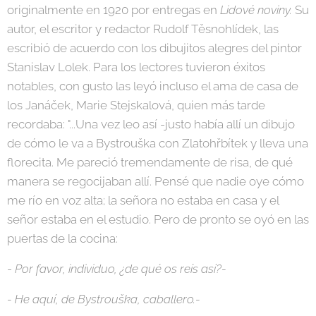
originalmente en 1920 por entregas en
Lidové noviny
.
Su
autor, el escritor y redactor Rudolf Těsnohlídek, las
escribió de acuerdo con los dibujitos alegres del pintor
Stanislav Lolek. Para los lectores tuvieron éxitos
notables, con gusto las leyó incluso el ama de casa de
los Janáček, Marie Stejskalová, quien más tarde
recordaba: "...Una vez leo así -justo había allí un dibujo
de cómo le va a Bystrouška con Zlatohřbítek y lleva una
florecita. Me pareció tremendamente de risa, de qué
manera se regocijaban allí. Pensé que nadie oye cómo
me río en voz alta; la señora no estaba en casa y el
señor estaba en el estudio. Pero de pronto se oyó en las
puertas de la cocina:
-
Por favor, individuo, ¿de qué os reís así?-
- He aquí, de Bystrouška, caballero.-