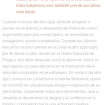
Katia Kabanová
creó Janáček una de sus obras
más líricas.
Cuando a inicios del año 1919 Janáček empezó a
pensar en el drama
La tempestad
de Ostrovski como
argumento para una nueva ópera, se avecinaba su
sexagésimo quinto cumpleaños. Durante los últimos
tres años mucho cambió en su vida; el año 1916 logró
por fin llevar a cabo
Jenůfa
en el Teatro Nacional de
Praga y, dos años después, sonó la ópera en Viena, lo
que supuso un paso decisivo en la imposición de la
obra del compositor en el extranjero. En verano del año
1917, conoció en Luhačovice a Kamila Stösslová, quien
se convirtió en una preciada amiga e inspiración de su
obra tardía. Justamente estos acontecimientos, que a
Janáček le devolvieron la alegría y la confianza en sí
mismo, condujeron hacia una actividad creativa