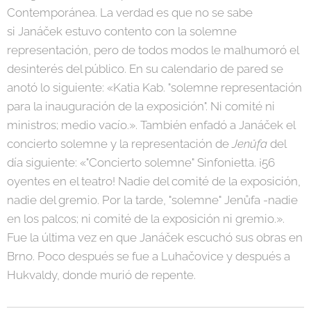
Contemporánea. La verdad es que no se sabe
si Janáček estuvo contento con la solemne
representación, pero de todos modos le malhumoró el
desinterés del público. En su calendario de pared se
anotó lo siguiente: «Katia Kab. "solemne representación
para la inauguración de la exposición". Ni comité ni
ministros; medio vacío.». También enfadó a Janáček el
concierto solemne y la representación de
Jenůfa
del
día siguiente: «"Concierto solemne" Sinfonietta. ¡56
oyentes en el teatro! Nadie del comité de la exposición,
nadie del gremio. Por la tarde, "solemne" Jenůfa -nadie
en los palcos; ni comité de la exposición ni gremio.».
Fue la última vez en que Janáček escuchó sus obras en
Brno. Poco después se fue a Luhačovice y después a
Hukvaldy, donde murió de repente.