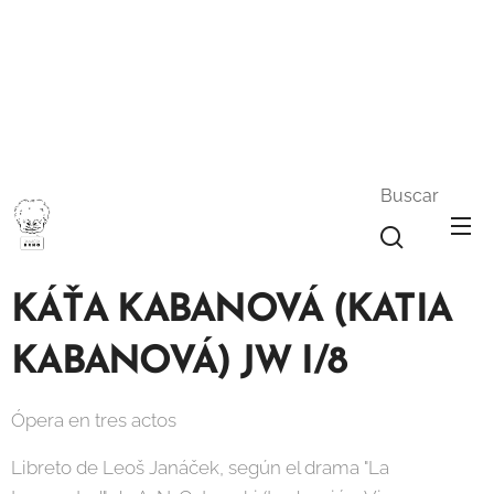
Buscar
KÁŤA KABANOVÁ (KATIA
KABANOVÁ) JW I/8
Ópera en tres actos
Libreto de Leoš Janáček, según el drama "La