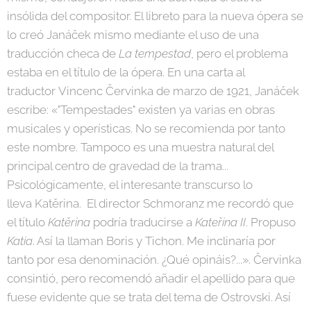
insólida del compositor. El libreto para la nueva ópera se
lo creó Janáček mismo mediante el uso de una
traducción checa de
La tempestad
, pero el problema
estaba en el título de la ópera. En una carta al
traductor Vincenc Červinka de marzo de 1921, Janáček
escribe: «"Tempestades" existen ya varias en obras
musicales y operísticas. No se recomienda por tanto
este nombre. Tampoco es una muestra natural del
principal centro de gravedad de la trama...
Psicológicamente, el interesante transcurso lo
lleva Katěrina. El director Schmoranz me recordó que
el título
Katěrina
podría traducirse a
Kateřina II
. Propuso
Katia
. Así la llaman Boris y Tichon. Me inclinaría por
tanto por esa denominación. ¿Qué opináis?...». Červinka
consintió, pero recomendó añadir el apellido para que
fuese evidente que se trata del tema de Ostrovski. Así