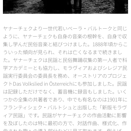
ヤナーチェクより一世代若いベーラ・バルトークと同じ
ように、ヤナーチェクも自身の音楽の根幹を、自身で収
集し学んだ民俗音楽と結びつけました。1888年頃からこ
ういった傾向が見られ、それは亡くなるまで続きまし
た。ヤナーチェクは民謡と民俗舞踊収集の第一人者で科
学アカデミーとも協力し、モラヴィアおよびシレジア民
謡実行委員会の委員長を務め、オーストリアのプロジェ
クトDas Volkslied in Österreichにも参加しました。民謡
は記録しただけでなく、蓄音機に録音もしました。いく
つかの全集の共著者であり、中でも有名なのは1901年に
フランティシェク・バルトシュと出版した「新版モラヴ
ィア民謡」です。民謡がヤナーチェクの作曲活動に影響
を及ぼしたのは特に最初の方で、対話作曲、様式化、作
曲された歌への導入部分などに見て取れます。例えば、