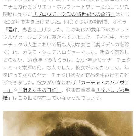
ニチュカ役ガブリエラ・ホルヴァートヴァーに恋していた
時期に作った
「ブロウチェク氏の15世紀への旅行」
はたっ
た9か月で書き上げました。同じくらいの期間で、オペラ
「運命」
も書き上げました。この時は20歳年下のカミラ・
ウルヴァールコヴァに惹かれていました。そんな中、ヤナ
ーチェクの人生において最も大切な女性（妻ズデンカを除
く）は、カミラ・シュテスロヴァーでした。明るく気難し
さのない、37歳年下のカミラは、1917年からヤナーチェク
にとって崇拝の的、恋人でした。彼女がいたからこそ、年
を取ってからのヤナーチェクは次々と作品を生み出すこと
ができました。彼女がいなければ
「カーチャ・カバノヴァ
ー」
や
「消えた男の日記」
、弦楽四重奏曲
「ないしょの手
紙」
はこの世に存在していなかったでしょう。