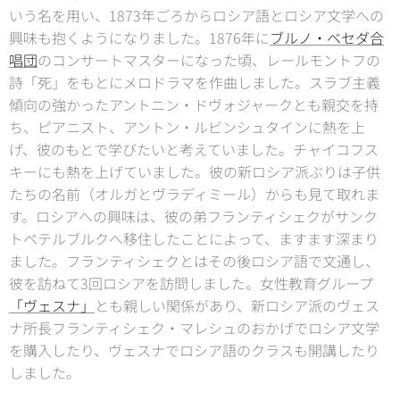
いう名を用い、1873年ごろからロシア語とロシア文学への
興味も抱くようになりました。1876年に
ブルノ・ベセダ合
唱団
のコンサートマスターになった頃、レールモントフの
詩「死」をもとにメロドラマを作曲しました。スラブ主義
傾向の強かったアントニン・ドヴォジャークとも親交を持
ち、ピアニスト、アントン・ルビンシュタインに熱を上
げ、彼のもとで学びたいと考えていました。チャイコフス
キーにも熱を上げていました。彼の新ロシア派ぶりは子供
たちの名前（オルガとヴラディミール）からも見て取れま
す。ロシアへの興味は、彼の弟フランティシェクがサンク
トペテルブルクへ移住したことによって、ますます深まり
ました。フランティシェクとはその後ロシア語で文通し、
彼を訪ねて3回ロシアを訪問しました。女性教育グループ
「ヴェスナ」
とも親しい関係があり、新ロシア派のヴェス
ナ所長フランティシェク・マレシュのおかげでロシア文学
を購入したり、ヴェスナでロシア語のクラスも開講したり
しました。