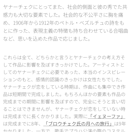
ヤナーチェクにとってまた、社会的側面と彼の秀でた共
感力も大切な要素でした。社会的な不公平さに胸を痛
め、1906年から1912年のペトル・ベズルチュの詩をも
とに作った、表現主義の特徴も持ち合わせている合唱曲
など、思いを込めた作品で応じました。
これらは全て、どちらかと言うとヤナーチェクの考え方そ
して作品に影響を及ぼすきっかけでした。アーティストと
してのヤナーチェクに必要であった、本当のインスピレー
ションのもと、感情的認識のきっかけは女性たちでした。
ヤナーチェクが恋をしている時期は、作曲にも集中でき作
品は短期間で完成しました。もちろんほかの要素も作品の
完成までの期間に影響を及ぼすので、完全にそうと言い切
ることはできませんが、ヤナーチェクが恋をしていない時
は完成までに長くかかりました。実際に
「イェヌーファ」
は完成までに8年、
「ブロウチェク氏の月への旅行」
は9年
かかりました。一方で、歌手でプラハ公演の際のコステル