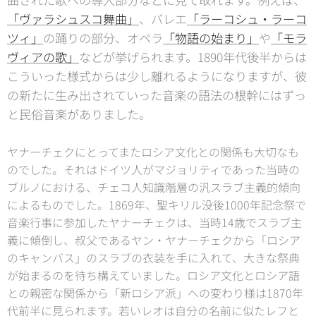
「ヴァラシュスコ舞曲」
、バレエ
「ラーコシュ・ラーコ
ツィ」
の踊りの部分、オペラ
「物語の始まり」
や
「モラ
ヴィアの歌」
などが挙げられます。1890年代後半からは
こういった様式からは少し離れるようになりますが、彼
の新たに生み出されていった音楽の語法の根幹にはずっ
と民俗音楽がありました。
ヤナーチェクにとってまたロシア文化との関係も大切なも
のでした。それはドイツ人がマジョリティであった当時の
ブルノにおける、チェコ人知識階層の汎スラブ主義的傾向
によるものでした。1869年、聖キリル没後1000年記念祭で
音楽行事に参加したヤナーチェクは、当時14歳でスラブ主
義に傾倒し、叔父であるヤン・ヤナーチェクから「ロシア
のキャンバス」のスラブの衣装を手に入れて、大きな祭典
が始まるのを待ち構えていました。ロシア文化とロシア語
との親密な関係から「新ロシア派」への変わり様は1870年
代前半に見られます。若いレオは自分の名前に似たレフと