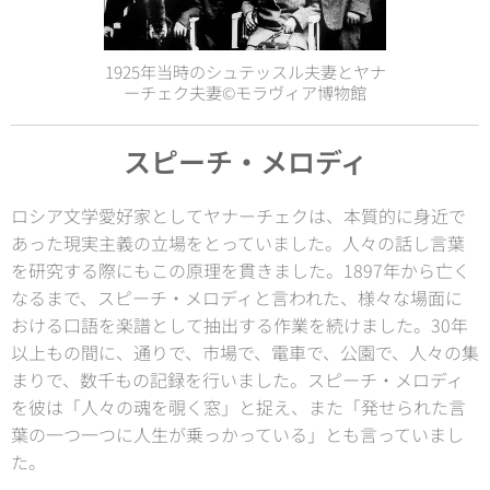
1925年当時のシュテッスル夫妻とヤナ
ーチェク夫妻©モラヴィア博物館
スピーチ・メロディ
ロシア文学愛好家としてヤナーチェクは、本質的に身近で
あった現実主義の立場をとっていました。人々の話し言葉
を研究する際にもこの原理を貫きました。1897年から亡く
なるまで、スピーチ・メロディと言われた、様々な場面に
おける口語を楽譜として抽出する作業を続けました。30年
以上もの間に、通りで、市場で、電車で、公園で、人々の集
まりで、数千もの記録を行いました。スピーチ・メロディ
を彼は「人々の魂を覗く窓」と捉え、また「発せられた言
葉の一つ一つに人生が乗っかっている」とも言っていまし
た。