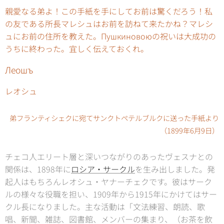
親愛なる弟よ！この手紙を手にしてお前は驚くだろう！私
の友である所長マレシュはお前を訪ねて来たかね？マレシ
ュにお前の住所を教えた。Пушкиновоюの祝いは大成功の
うちに終わった。宜しく伝えておくれ。
Леошъ
レオシュ
弟フランティシェクに宛てサンクトペテルブルクに送った手紙より
（1899年6月9日）
チェコ人エリート層と深いつながりのあったヴェスナとの
関係は、1898年に
ロシア・サークル
を生み出しました。発
起人はもちろんレオシュ・ヤナーチェクです。彼はサーク
ルの様々な役職を担い、1909年から1915年にかけてはサー
クル長になりました。主な活動は「文法練習、朗読、歌
唱、新聞、雑誌、図書館、メンバーの集まり、（お茶を飲