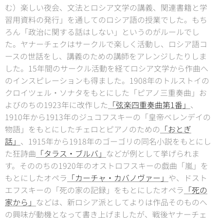
む）楽しい夜会、文法とロシア文学の講義、関連書籍と学
習用資料の発行」を通してのロシア語の授業でした。もち
ろん「政治に関する話はしない」というのがルールでし
た。ヤナーチェクはサークルで楽しく活動し、ロシア語コ
ースの世話をし、講義のための講師をアレンジしたりしま
した。15年間のサークル活動を経てロシア文学から作曲へ
のインスピレーションも得ました。1908年のトルストイの
クロイツェル・ソナタをもとにした「ピアノ三重奏曲」お
よびのちの1923年に改作した
「弦楽四重奏曲第1番」
、
1910年から1913年のジュコフスキーの「皇帝ベレンデイの
物語」をもとにしたチェロとピアノのための
「おとぎ
話」
、1915年から1918年のゴーゴリの同名小説をもとにし
た狂詩曲
「タラス・ブルバ」
などが例として挙げられま
す。そののちの1920年のオストロフスキーの戯曲「嵐」を
もとにしたオペラ
「カーチャ・カバノヴァー」
や、ドスト
エフスキーの「死の家の記録」をもとにしたオペラ
「死の
家から」
などは、新ロシア派としてよりは作品そのものへ
の興味が動機となって書き上げましたが、戦後ヤナーチェ