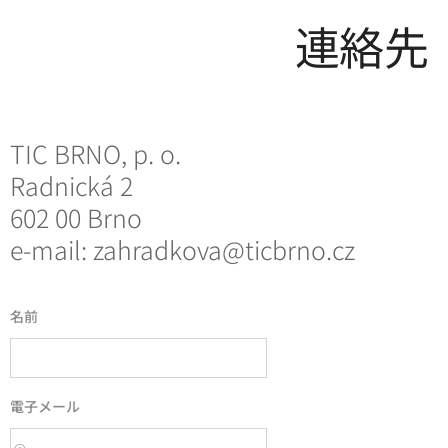
連絡先
TIC BRNO, p. o.
Radnická 2
602 00 Brno
e-mail: zahradkova@ticbrno.cz
名前
電子メール