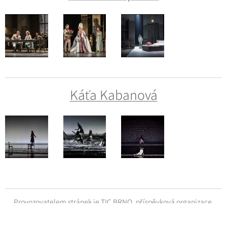
Káťa Kabanová
Provozovatelem stránek je TIC BRNO, příspěvková organizace
Statutární město Brno finančně podporuje TIC BRNO, příspěvkovou